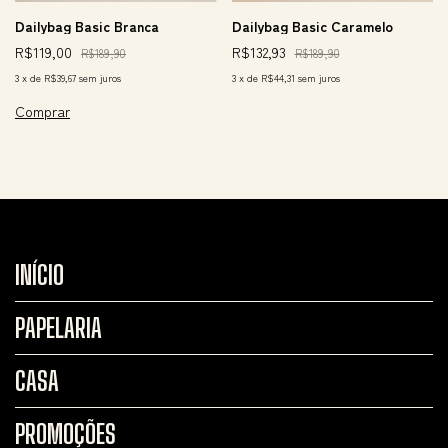
Dailybag Basic Branca
Dailybag Basic Caramelo
R$119,00
R$132,93
R$189,90
R$189,90
3
x
de
R$39,67
sem juros
3
x
de
R$44,31
sem juros
INÍCIO
PAPELARIA
CASA
PROMOÇÕES