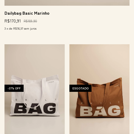
Dailybag Basic Marinho
R$170,91
R$189,90
3
x
de
R$56,97
sem juros
-
37
%
OFF
ESGOTADO