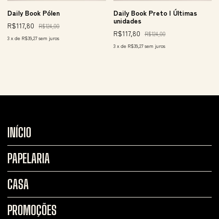
Daily Book Pólen
Daily Book Preto | Últimas
unidades
R$117,80
R$124,00
R$117,80
R$124,00
3
x
de
R$39,27
sem juros
3
x
de
R$39,27
sem juros
INÍCIO
PAPELARIA
CASA
PROMOÇÕES