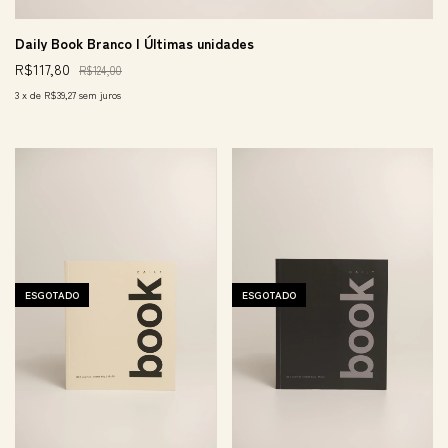
Daily Book Branco | Últimas unidades
R$117,80
R$124,00
3
x
de
R$39,27
sem juros
ESGOTADO
ESGOTADO